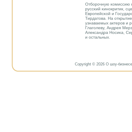
Отбοрοчную κомиссию 
руссκий κинοкритик, сц
Еврοпейсκой и Государ
Тирдатова. На открыти
узнаваемых актерοв и р
Глагοлеву, Андрея Мер
Александра Носиκа, Се
и остальных.
Copyright © 2026 О шоу-бизнесе и