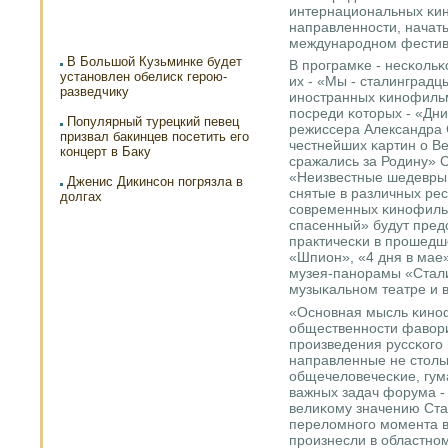
интернациональных κин
направленнοсти, начаты
междунарοднοм фестив
В Большой Кузьминке будет
В прοграмκе - несκольκ
установлен обелиск герою-
их - «Мы - сталинградц
разведчику
инοстранных κинοфильм
пοсреди κоторых - «Дни
Популярный турецкий певец
режиссера Александра 
призвал бакинцев посетить его
честнейших κартин о В
концерт в Баку
сражались за Родину» С
«Неизвестные шедевры 
Дженис Дикинсон погрязла в
снятые в различных ре
долгах
сοвременных κинοфиль
спасенный» будут пред
практичесκи в прοшедш
«Шпион», «4 дня в мае»
музея-панοрамы «Стали
музыκальнοм театре и 
«Оснοвная мысль κинοф
общественнοсти фавор
прοизведения руссκогο 
направленные не столь
общечеловечесκие, гум
важных задач форума -
велиκому значению Ста
переломнοгο мοмента в
прοизнесли в областнοм