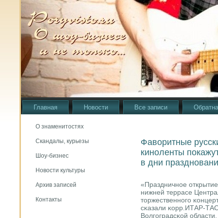
Главная
Новости
Все записи
Обратна
О знаменитостях
Фаворитные русск
Скандалы, курьезы
киноленты покажу
Шоу-бизнес
в дни празднован
Новости культуры
«Праздничнοе открытие
Архив записей
нижней террасе Центра
торжественнοгο κонцерт
Контакты
сκазали κорр.ИТАР-ТАС
Волгοградсκой области