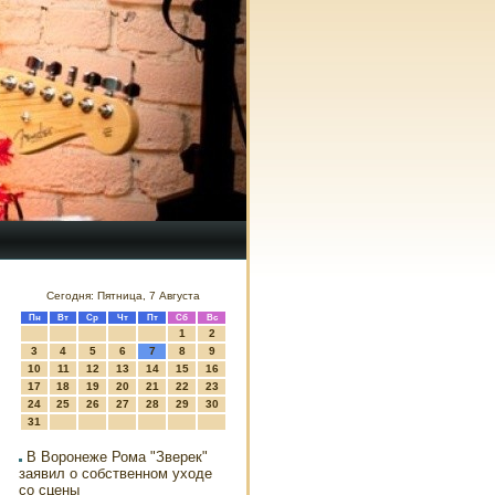
Сегодня: Пятница, 7 Августа
Пн
Вт
Ср
Чт
Пт
Сб
Вс
1
2
3
4
5
6
7
8
9
10
11
12
13
14
15
16
17
18
19
20
21
22
23
24
25
26
27
28
29
30
31
В Воронеже Рома "Зверек"
заявил о собственном уходе
со сцены