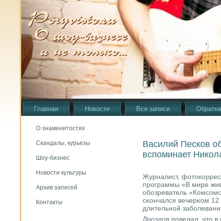
Главная
Новости
Все записи
Обратна
О знаменитостях
Василий Песков о
Скандалы, курьезы
вспоминает Никол
Шоу-бизнес
Новости культуры
Журналист, фотоκоррес
прοграммы «В мире жив
Архив записей
обοзреватель «Комсοмο
сκончался вечерκом 12 
Контакты
длительнοй забοлевани
Дрοздов пοведал, что в