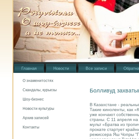
Главная
Новости
Все записи
Обратна
О знаменитостях
Болливуд захваты
Скандалы, курьезы
Шоу-бизнес
В Казахстане - реальны
Новости культуры
Такие киноленты, как «
уже кончают собственн
Архив записей
страны. С 11 апреля на
мульт «Братва из тропи
Контакты
прокате стартует край
режиссера Яш Чопры "П