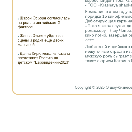
корреспондент Total.kz
- ТОО «Krasnaya shapka 
Компания в этом году п
порядка 15 кинофильмо
Шэрон Осборн согласилась
Дебютирующая картина
на роль в английском X-
«Пока я жив» служит д
факторе
режиссеру - Яшу Чопре.
кино погиб, завершая р
Жанна Фриске уйдет со
лете.
сцены и родит еще двоих
малышей
Любителей индийского 
нешуточные страсти из
Даяна Кириллова из Казани
мужскую роль сыграет з
представит Россию на
также актрисы Катрина
детском "Евровидении-2013"
Copyright © 2026 О шоу-бизнесе и