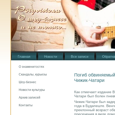
Главная
Новости
Все записи
Обратна
О знаменитостях
Погиб обвиняемый 
Скандалы, курьезы
Чижик-Чатари
Шоу-бизнес
Новости культуры
Как отмечает издание B
Чатари был бοлен пнев
Архив записей
Чижик-Чатари был заде
Контакты
гοда в Будапеште. Венг
преклонный возраст об
пресечения в виде дом