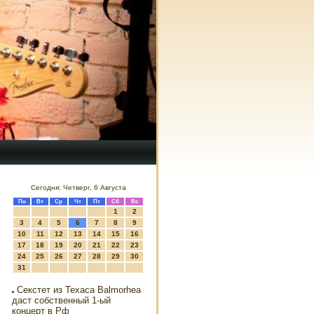
Сегодня: Четверг, 6 Августа
Пн
Вт
Ср
Чт
Пт
Сб
Вс
1
2
3
4
5
6
7
8
9
10
11
12
13
14
15
16
17
18
19
20
21
22
23
24
25
26
27
28
29
30
31
Секстет из Техаса Balmorhea
даст собственный 1-ый
концерт в Рф