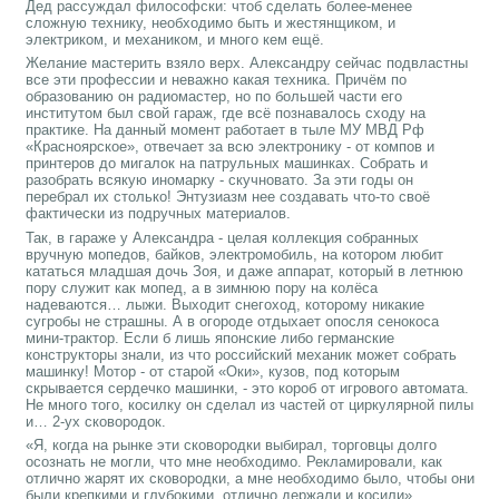
Дед рассуждал философски: чтоб сделать более-менее
сложную технику, необходимо быть и жестянщиком, и
электриком, и механиком, и много кем ещё.
Желание мастерить взяло верх. Александру сейчас подвластны
все эти профессии и неважно какая техника. Причём по
образованию он радиомастер, но по большей части его
институтом был свой гараж, где всё познавалось сходу на
практике. На данный момент работает в тыле МУ МВД Рф
«Красноярское», отвечает за всю электронику - от компов и
принтеров до мигалок на патрульных машинках. Собрать и
разобрать всякую иномарку - скучновато. За эти годы он
перебрал их столько! Энтузиазм нее создавать что-то своё
фактически из подручных материалов.
Так, в гараже у Александра - целая коллекция собранных
вручную мопедов, байков, электромобиль, на котором любит
кататься младшая дочь Зоя, и даже аппарат, который в летнюю
пору служит как мопед, а в зимнюю пору на колёса
надеваются… лыжи. Выходит снегоход, которому никакие
сугробы не страшны. А в огороде отдыхает опосля сенокоса
мини-трактор. Если б лишь японские либо германские
конструкторы знали, из что российский механик может собрать
машинку! Мотор - от старой «Оки», кузов, под которым
скрывается сердечко машинки, - это короб от игрового автомата.
Не много того, косилку он сделал из частей от циркулярной пилы
и… 2-ух сковородок.
«Я, когда на рынке эти сковородки выбирал, торговцы долго
осознать не могли, что мне необходимо. Рекламировали, как
отлично жарят их сковородки, а мне необходимо было, чтобы они
были крепкими и глубокими, отлично держали и косили».