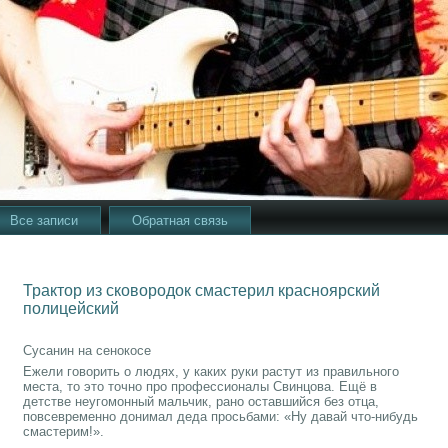
Все записи
Обратная связь
Трактор из сковородок смастерил красноярский
полицейский
Сусанин на сенокосе
Ежели говорить о людях, у каких руки растут из правильного
места, то это точно про профессионалы Свинцова. Ещё в
детстве неугомонный мальчик, рано оставшийся без отца,
повсевременно донимал деда просьбами: «Ну давай что-нибудь
смастерим!».