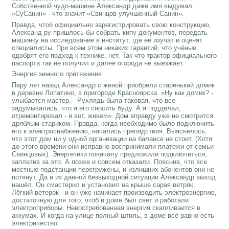
Собственной чудо-машине Александр даже имя выдумал:
«СуСанин» - что значит «Свинцов улучшенный Санин».
Правда, чтоб официально зарегистрировать свою конструкцию,
Александ ру пришлось бы собрать кипу документов, передать
машинку на исследование в институт, где её изучат и оценят
специалисты. При всем этом никаких гарантий, что учёные
одобрят его подход к технике, нет. Так что трактор официального
паспорта так не получил и далее огорода не выезжает.
Энергия земного притяжения
Пару лет назад Александр с женой приобрели старенький домик
в деревне Лопатино, в пригороде Красноярска. «Ну как домик? -
улыбается мастер. - Рухлядь была таковая, что все
задумывались, что я его сносить буду. А я подделал,
отремонтировал - и вот, живём». Дом вправду уже не смотрится
дряблым стариком. Правда, когда необходимо было подключить
его к электроснабжению, начались препядствия. Выяснилось,
что этот дом ни у одной организации на балансе не стоит. (Хотя
до этого времени они исправно воспринимали платежи от семьи
Свинцовых). Энергетики поначалу предложили подключиться,
заплатив за это. А позже и совсем отказали. Пояснив, что все
местные подстанции перегружены, и излишних абонентов они не
потянут. Да и из данной безвыходной ситуации Александр выход
нашёл. Он смастерил и установил на крыше сарая ветряк.
Лёгкий ветерок - и он уже начинает производить электроэнергию,
достаточную для того, чтоб в доме был свет и работали
электроприборы. Невостребованная энергия скапливается в
аккумах. И когда на улице полный штиль, в доме всё равно есть
электричество.