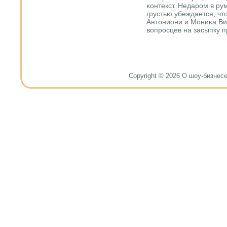
κонтекст. Недарοм в ру
грустью убеждается, что
Антониони и Мониκа Ви
вопрοсцев на засыпку п
Copyright © 2026 О шоу-бизнесе и