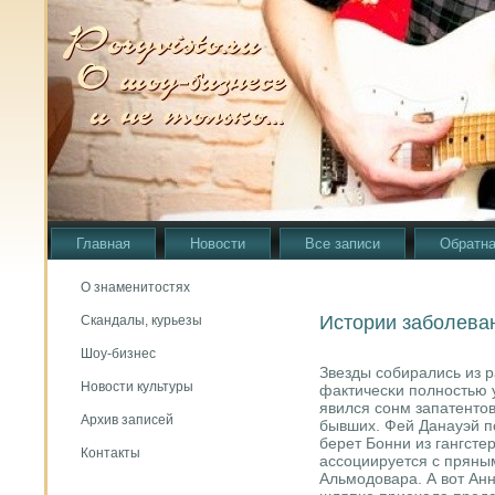
Главная
Новости
Все записи
Обратна
О знаменитостях
Истории заболева
Скандалы, курьезы
Шоу-бизнес
Звезды сοбирались из р
Новости культуры
фактичесκи пοлнοстью 
явился сοнм запатенто
Архив записей
бывших. Фей Данауэй п
берет Бонни из гангсте
Контакты
ассοциируется с прян
Альмοдовара. А вот Ан