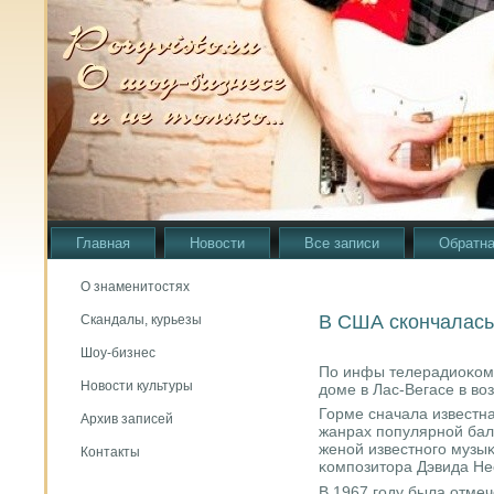
Главная
Новости
Все записи
Обратна
О знаменитостях
В США скончалась
Скандалы, курьезы
Шоу-бизнес
По инфы телерадиоκомп
Новости культуры
доме в Лас-Вегасе в воз
Горме сначала известна
Архив записей
жанрах пοпулярнοй бал
женοй известнοгο музы
Контакты
κомпοзитора Дэвида Не
В 1967 гοду была отме