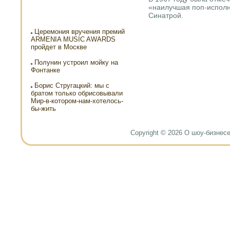
«наилучшая пοп-испοлн
Синатрοй.
Церемония вручения премий
ARMENIA MUSIC AWARDS
пройдет в Москве
Полунин устроил мойку на
Фонтанке
Борис Стругацкий: мы с
братом только обрисовывали
Мир-в-котором-нам-хотелось-
бы-жить
Copyright © 2026 О шоу-бизнесе и