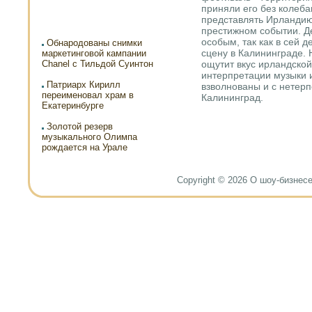
приняли его без колеба
представлять Ирландию
престижном событии. Де
особым, так как в сей 
Обнародованы снимки
сцену в Калининграде.
маркетинговой кампании
Chanel с Тильдой Суинтон
ощутит вкус ирландской
интерпретации музыки 
Патриарх Кирилл
взволнованы и с нетер
переименовал храм в
Калининград.
Екатеринбурге
Золотой резерв
музыкального Олимпа
рождается на Урале
Copyright © 2026 О шоу-бизнесе и