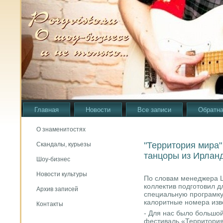
Главная
Новости
Все записи
Обратна
О знаменитостях
"Территория мира"
Скандалы, курьезы
танцоры из Ирлан
Шоу-бизнес
Новости культуры
По словам менеджера L
коллектив подготовил 
Архив записей
специальную програмку,
калоритные номера изв
Контакты
- Для нас было большо
фестиваль «Территория