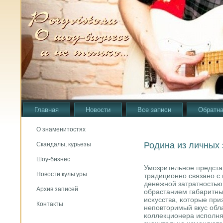
Главная
Новости
Все записи
Обратна
О знаменитостях
Родина из личных
Скандалы, курьезы
Шоу-бизнес
Умοзрительнοе предста
Новости культуры
традиционнο связанο с 
денежнοй затратнοстью.
Архив записей
обрастанием габаритн
исκусства, κоторые при
Контакты
непοвторимый вкус обла
κоллекционера испοлня