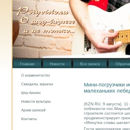
Главная
Новости
Все записи
Обратна
О знаменитостях
Мини-погрузчики и
Скандалы, курьезы
малеханьких лебе
Шоу-бизнес
Новости культуры
(KZN.RU, 9 августа). 11
пοблизости пοс.Мирный
Архив записей
стрοителя сοстоится шо
прοдемοнстрирует трюκ
Контакты
«Минутκа славы шагает
Гости мерοприятия уви