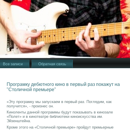
Все записи
Обратная связь
Програмку дебютного кино в первый раз покажут на
"Столичной премьере"
«Эту програмку мы запускаем в первый раз. Поглядим, как
получится», - произнес он.
Киноленты данной программы будут показывать в кинозале
«Полет» и в кинотеатре библиотеки киноискусства им.
Эйзенштейна.
Кроме этого на «Столичной премьере» пройдут премьерные