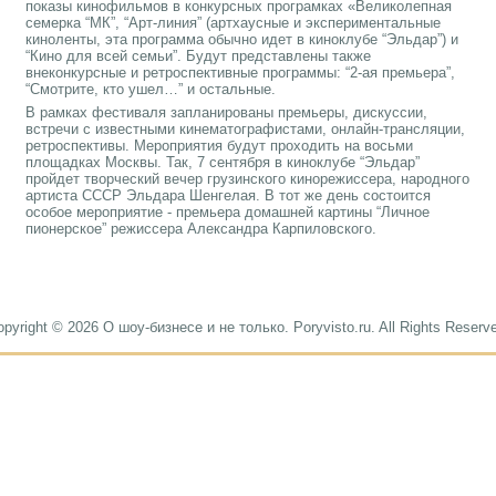
показы кинофильмов в конкурсных програмках «Великолепная
семерка “МК”, “Арт-линия” (артхаусные и экспериментальные
киноленты, эта программа обычно идет в киноклубе “Эльдар”) и
“Кино для всей семьи”. Будут представлены также
внеконкурсные и ретроспективные программы: “2-ая премьера”,
“Смотрите, кто ушел…” и остальные.
В рамках фестиваля запланированы премьеры, дискуссии,
встречи с известными кинематографистами, онлайн-трансляции,
ретроспективы. Мероприятия будут проходить на восьми
площадках Москвы. Так, 7 сентября в киноклубе “Эльдар”
пройдет творческий вечер грузинского кинорежиссера, народного
артиста СССР Эльдара Шенгелая. В тот же день состоится
особое мероприятие - премьера домашней картины “Личное
пионерское” режиссера Александра Карпиловского.
pyright © 2026 О шоу-бизнесе и не только. Poryvisto.ru. All Rights Reserv