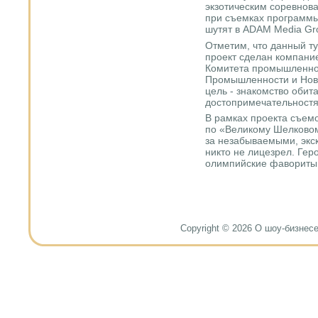
экзотическим соревнов
при съемках программы 
шутят в ADAM Media Gr
Отметим, что данный ту
проект сделан компани
Комитета промышленно
Промышленности и Нове
цель - знакомство обита
достопримечательностя
В рамках проекта съем
по «Великому Шелковому
за незабываемыми, экс
никто не лицезрел. Геро
олимпийские фавориты 
Copyright © 2026 О шоу-бизнесе и