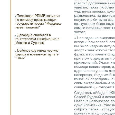
говорил достойные вни
ущелья, также любозна
участники проекта, шут
разделились на две ком
Телеканал PRIME запустит
вступили в битву за зв
по примеру примыкающих
государств проект "Молдова
шкатулки им было надо 
имеет таланты"
самые истинные тесты н
хохота.
Депардье снимется в
«1-ое задание оказало
гангстерском кинофильме в
вспоминали способности
Москве и Суровом
им было надо на лету 
апорт - знак южной сто
Бейонсе озвучила лесную
фрукт, а восточные слад
царицу в новеньком мульте
при этом с закрытыми о
"Эпик"
приключений. Участник
помощи навигаторов, и,
адреналина у юных люд
наверняка, когда им б
канатной переправы. К 
сиим экстремальным за
совладали», - говорят 
Создатель «Абадан. Жі
Сергей Рудский и испо
Наталья Белоносова по
одно испытание. Участ
собрать перья…страусов
момент у птиц проходил