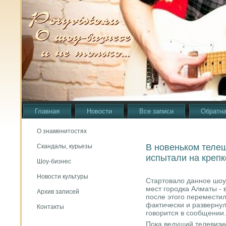
Главная
Новости
Все записи
Обратна
О знаменитостях
В новеньком телеш
Скандалы, курьезы
испытали на крепк
Шоу-бизнес
Новости культуры
Стартовало данное шоу
мест городка Алматы - 
Архив записей
после этого переместил
фактически и развернул
Контакты
говорится в сообщении.
Пока ведущий телевизи