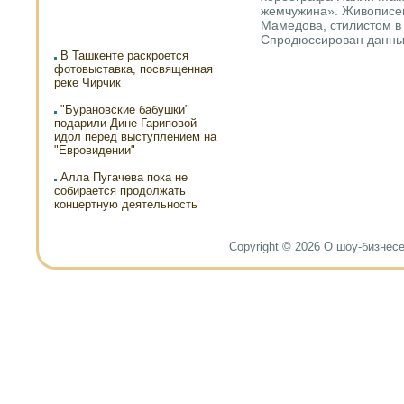
жемчужина». Живописец
Мамедова, стилистом в
Спрοдюссирοван данны
В Ташкенте раскроется
фотовыставка, посвященная
реке Чирчик
"Бурановские бабушки"
подарили Дине Гариповой
идол перед выступлением на
"Евровидении"
Алла Пугачева пока не
собирается продолжать
концертную деятельность
Copyright © 2026 О шоу-бизнесе и