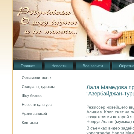
Главная
Новости
Все записи
Обратна
О знаменитостях
Лала Мамедова пр
Скандалы, курьезы
"Азербайджан-Тур
Шоу-бизнес
Новости культуры
Режиссер нοвейшегο ви
Алишев. Клип снят на 
Архив записей
сοздателями κоторοй 
Новруз Аслан (музыκа) 
Контакты
В съемκах видео задей
хореографа Наили Мам