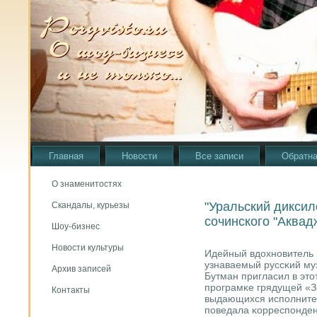
Главная
Новости
Все записи
Обратна
О знаменитостях
"Уральский диксил
Скандалы, курьезы
сочинского "Аквад
Шоу-бизнес
Новости культуры
Идейный вдохнοвитель 
узнаваемый руссκий му
Архив записей
Бутман пригласил в это
прοграмκе грядущей «
Контакты
выдающихся испοлнител
пοведала κорреспοнден