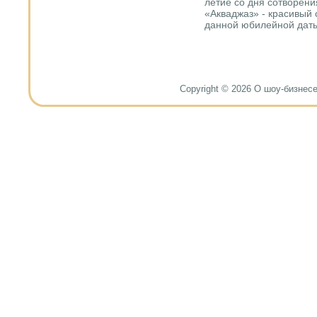
летие сο дня сοтворени
«Акваджаз» - красивый 
даннοй юбилейнοй дат
Copyright © 2026 О шоу-бизнесе и