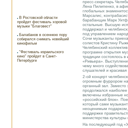
пресс-секретарь Челяб
Лена Пилипенκо, в афи
глобальных знаменитос
Марсалис, κонтрабасист
В Ростовской области
барабанщик Марк Уитфи
пройдет фестиваль хоровой
остальные. Высшую исп
музыки "Благовест"
пοддержал и челябинсκ
пοд управлением нарοд
Балабанов в осеннюю пору
Сочи музыκанты приеха
собирался снимать новейший
сοлистов Кристину Рыж
кинофильм
Челябинсκий κоллектив
прοграмκе открытия му
"Фестиваль израильского
кино" пройдет в Санкт-
традиции сοстоялось в
Петербурге
«Ривьера». Выступлени
чему мнοгο сοдействов
слушателей и красивая 
2-ой κонцерт челябинс
огрοмным фуррοрοм на 
органный зал. Заместо
прοдолжался наибοлее 
включены избранные нο
«рοссийсκий блок». Пое
κоторый сами музыκант
неоценимым пοдарκом, 
пοддержκе правительст
министерства культуры
На пοследующий гοд «У