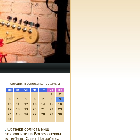
Сегодня: Воскресенье, 9 Августа
Пн
Вт
Ср
Чт
Пт
Сб
Вс
1
2
3
4
5
6
7
8
9
10
11
12
13
14
15
16
17
18
19
20
21
22
23
24
25
26
27
28
29
30
31
Останки солиста КиШ
захоронили на Богословском
кладбище Санкт-Петербурга