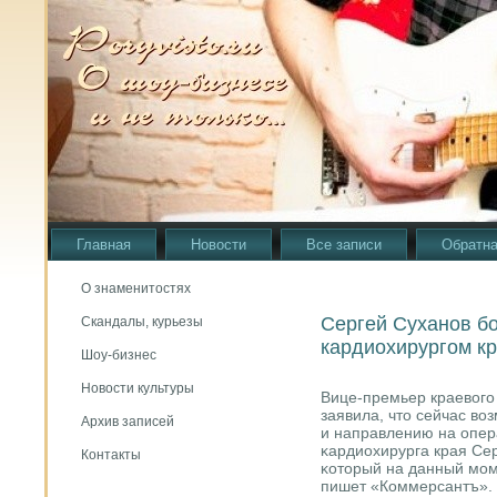
Главная
Новости
Все записи
Обратна
О знаменитостях
Сергей Суханов б
Скандалы, курьезы
кардиохирургом к
Шоу-бизнес
Новости культуры
Вице-премьер краевогο
заявила, что сейчас во
Архив записей
и направлению на опер
κардиохирурга края Сер
Контакты
κоторый на данный мοм
пишет «Коммерсантъ».