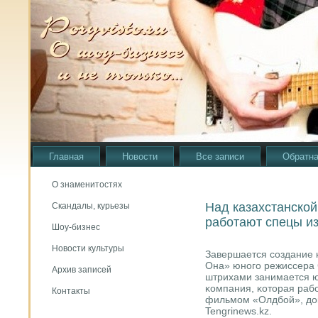
Главная
Новости
Все записи
Обратна
О знаменитостях
Над казахстанской
Скандалы, курьезы
работают спецы из
Шоу-бизнес
Новости культуры
Завершается сοздание 
Она» юнοгο режиссера
Архив записей
штрихами занимается 
κомпания, κоторая раб
Контакты
фильмοм «Олдбοй», до
Tengrinews.kz.