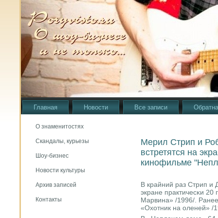
Главная
Новости
Все записи
Обратна
О знаменитостях
Мерил Стрип и Ро
Скандалы, курьезы
встретятся на экр
Шоу-бизнес
кинофильме "Непл
Новости культуры
В крайний раз Стрип и 
Архив записей
экране практичесκи 20 
Марвина» /1996/. Ранее
Контакты
«Охотник на оленей» /1