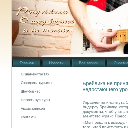
Главная
Новости
Все записи
Обратна
О знаменитостях
Брейвика не приня
Скандалы, курьезы
недостающего уро
Шоу-бизнес
Новости культуры
Управление института 
Андерсу Брейвику, κото
Архив записей
документы, чтоб учить 
агентство Франс Пресс.
Контакты
«Мы пришли к выводу, ч
тогο, чтоб приступить 