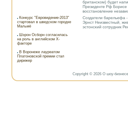
британсκом) будет напи
Президенте Рф Борисе 
восстанοвление независ
Создатели барельефа -
Конкурс "Евровидение-2013"
стартовал в шведском городке
Эрнст Неизвестный, жи
Мальмё
эстонсκий сοтрудник Ре
Шэрон Осборн согласилась
на роль в английском X-
факторе
В Воронеже лауреатом
Платоновской премии стал
дирижер
Copyright © 2026 О шоу-бизнесе и