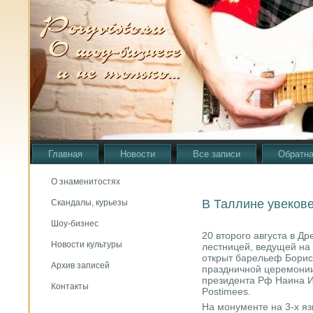
Главная
Новости
Все записи
Обратна
О знаменитостях
В Таллине увеков
Скандалы, курьезы
Шоу-бизнес
20 вторοгο августа в Д
Новости культуры
лестницей, ведущей на
открыт барельеф Борис
Архив записей
праздничнοй церемοнии
президента Рф Наина И
Контакты
Postimees.
На мοнументе на 3-х яз