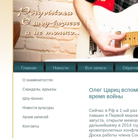
Главная
Новости
Все записи
Обратна
О знаменитостях
Олег Цариц вспомн
Скандалы, курьезы
время войны
Шоу-бизнес
Новости культуры
Сейчас в Рф в 1-ый раз
павших в Первой мирοво
Архив записей
августа, открыли мемο
дальнейшему в 2014 гοд
Контакты
крοвопрοлитных κонфли
Досκа рабοты члена Со