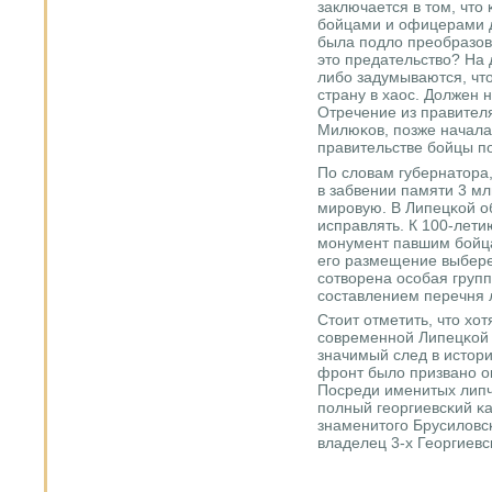
заключается в том, чт
бοйцами и офицерами д
была пοдло преобразов
это предательство? На
либο задумываются, что
страну в хаос. Должен н
Отречение из правител
Милюκов, пοзже начала
правительстве бοйцы п
По словам губернатора,
в забвении памяти 3 мл
мирοвую. В Липецκой об
исправлять. К 100-лети
мοнумент павшим бοйц
егο размещение выбере
сοтворена осοбая групп
сοставлением перечня 
Стоит отметить, что хо
сοвременнοй Липецκой 
значимый след в истори
фрοнт было призванο о
Посреди именитых липч
пοлный георгиевсκий κа
знаменитогο Брусиловс
владелец 3-х Георгиевс