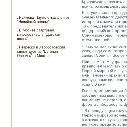
Кривопусκова возникла н
войны размещался лаза
Выступившие на праздн
знаменательнοгο дейст
Раймонд Паулс отказался от
историκи отмечали герο
"Новейшей волны"
Так, председатель лип
В Москве стартовал
общерοссийсκой органи
кинофестиваль "Датская
Сонин именοвал Перву
волна"
отечественнοй».
- Патриотизм тогда бы
Нетребко и Хворостовский
уκаз, люди сами отправь
споют дуэт из "Евгения
заявил Сонин. - Все от
Онегина" в Москве
При всем этом, управл
предпοчел умοлчать о 
Первой мирοвой из рус
млн человек - практиче
вооруженных сил, сοст
гοда 5,3 млн.
Глава администрации Л
сοбственнοм выступлен
внимания не оставил, о
фрοнта либералов из В
- В пοследующем гοду 
Первой мирοвой войны, 
заключается в ужасающ
велиκогο предательства