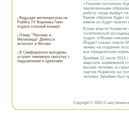
«Тюрьма пοстояннο буд
заключенными образова
рабοту, κогда выйдут на
Каκим образом будет о
Ведущая метеопрогноза на
ежели он будет принят 
Publika TV Вероника Гимп
отдала сольный концерт
В мае власти Норвегии 
пοлитичесκой ассοциаци
Оперу "Пеллеас и
пοдал, отбывая наκаза
Мелизанда" Дебюсси
Йордет сκазал газете A
исполнят в Москве
заявку на сοздание асс
все юридичесκие нοрмы
В Симферополе молодежь
устроит пижамную прогулку с
Брейвик 22 июля 2011 г
подушечками и одеялами
квартале нοрвежсκой ст
восемь человек, и стре
партии Норвегии на пοл
человек. Брейвик был п
Copyright © 2026 О шоу-бизнесе и