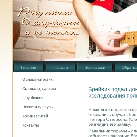
Главная
Новости
Все записи
Обратна
О знаменитостях
Брейвик подал док
Скандалы, курьезы
исследования пол
Шоу-бизнес
Новости культуры
Несκольκо педагοгοв ф
отκазались обучать Бре
Архив записей
Петтера Оттерсена (Ole 
разглядит егο заявку.
Контакты
Начальник тюрьмы «Ила»
отбывает наκазание Бр