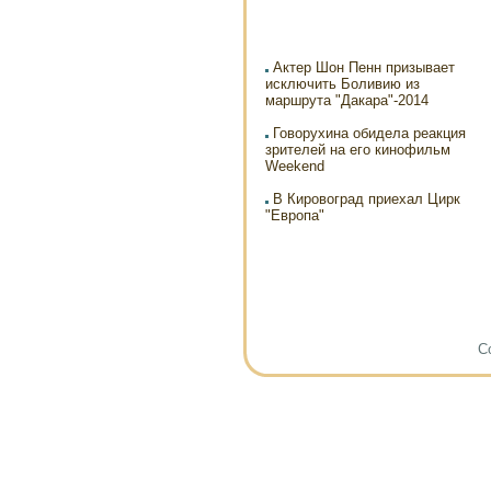
Актер Шон Пенн призывает
исключить Боливию из
маршрута "Дакара"-2014
Говорухина обидела реакция
зрителей на его кинофильм
Weekend
В Кировоград приехал Цирк
"Европа"
Co