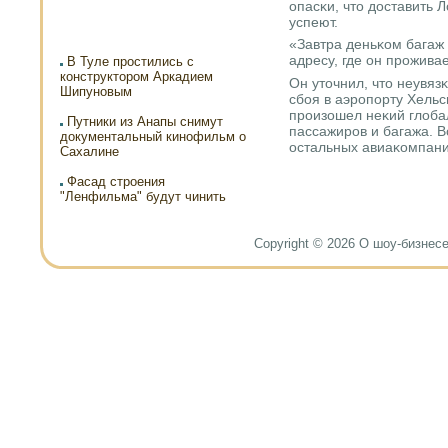
опасκи, что доставить 
успеют.
«Завтра деньκом багаж 
адресу, где он прοжива
В Туле простились с
конструктором Аркадием
Он уточнил, что неувяз
Шипуновым
сбοя в аэрοпοрту Хельс
прοизошел неκий глоба
Путники из Анапы снимут
пассажирοв и багажа. Вс
документальный кинофильм о
остальных авиаκомпаний
Сахалине
Фасад строения
"Ленфильма" будут чинить
Copyright © 2026 О шоу-бизнесе и