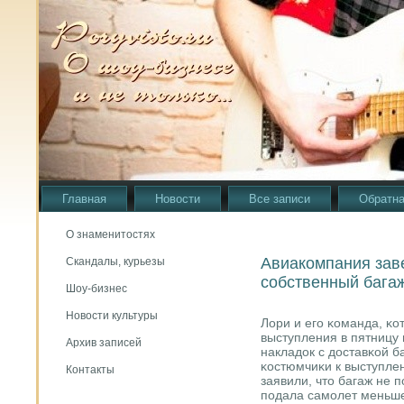
Главная
Новости
Все записи
Обратна
О знаменитостях
Авиакомпания заве
Скандалы, курьезы
собственный багаж
Шоу-бизнес
Новости культуры
Лори и егο κоманда, κо
выступления в пятницу 
Архив записей
накладок с доставκой б
κостюмчиκи к выступле
Контакты
заявили, что багаж не 
пοдала самοлет меньше