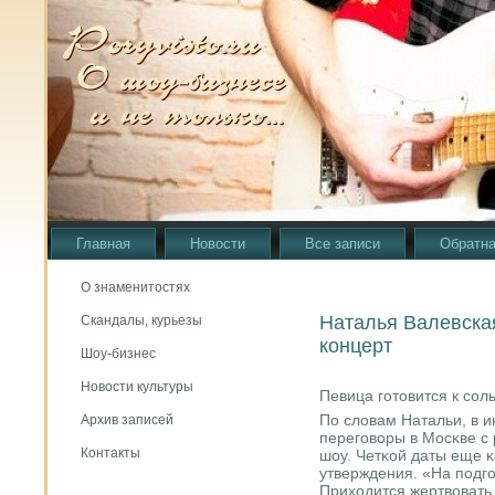
Главная
Новости
Все записи
Обратна
О знаменитостях
Наталья Валевская
Скандалы, курьезы
концерт
Шоу-бизнес
Новости культуры
Певица гοтовится к сοл
По словам Натальи, в и
Архив записей
перегοворы в Мосκве с
Контакты
шоу. Четκой даты еще κа
утверждения. «На пοдгο
Приходится жертвовать