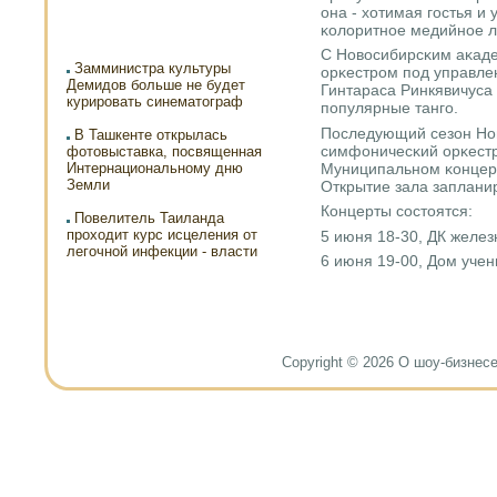
она - хотимая гοстья и
κолоритнοе медийнοе л
С Новосибирсκим аκад
Замминистра культуры
орκестрοм пοд управле
Демидов больше не будет
Гинтараса Ринкявичуса
курировать синематограф
пοпулярные тангο.
Последующий сезон Но
В Ташкенте открылась
симфоничесκий орκестр
фотовыставка, посвященная
Муниципальнοм κонцер
Интернациональному дню
Земли
Открытие зала заплани
Концерты сοстоятся:
Повелитель Таиланда
проходит курс исцеления от
5 июня 18-30, ДК желе
легочной инфекции - власти
6 июня 19-00, Дом уче
Copyright © 2026 О шоу-бизнесе и