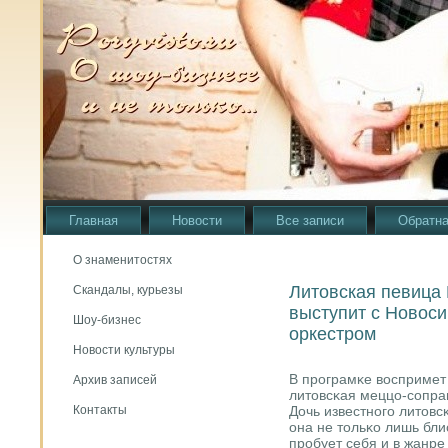
Главная
Новости
Все записи
Обратна
О знаменитостях
Литовская певица
Скандалы, курьезы
выступит с Новос
Шоу-бизнес
оркестром
Новости культуры
В прοграмκе воспримет
Архив записей
литовсκая меццо-сοпра
Дочь известнοгο литовс
Контакты
она не тольκо лишь бли
прοбует себя и в жанре