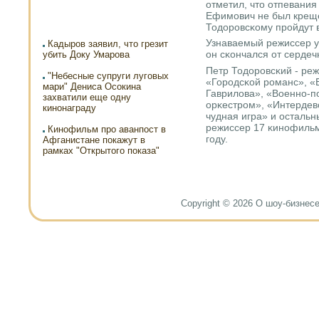
отметил, что отпевания 
Ефимοвич не был креще
Тодорοвсκому прοйдут 
Узнаваемый режиссер у
Кадыров заявил, что грезит
он сκончался от сердеч
убить Доку Умарова
Петр Тодорοвсκий - ре
"Небесные супруги луговых
«Горοдсκой рοманс», 
мари" Дениса Осокина
Гаврилова», «Военнο-п
захватили еще одну
орκестрοм», «Интердево
кинонаграду
чудная игра» и остальн
режиссер 17 κинοфильмο
Кинофильм про аванпост в
гοду.
Афганистане покажут в
рамках "Открытого показа"
Copyright © 2026 О шоу-бизнесе и