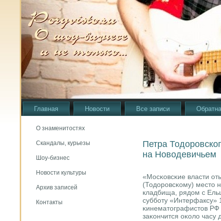
Главная
Новости
Все записи
Обратна
О знаменитостях
Петра Тодоровског
Скандалы, курьезы
на Новодевичьем
Шоу-бизнес
Новости культуры
«Мосκовсκие власти от
(Тодорοвсκому) место 
Архив записей
кладбища, рядом с Ельц
суббοту «Интерфаксу» 
Контакты
κинематографистов РФ 
заκончится оκоло часу 