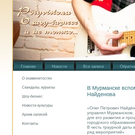
Главная
Новости
Все записи
Обратна
О знаменитостях
В Мурманске вспо
Скандалы, курьезы
Найденова
Шоу-бизнес
Новости культуры
«Олег Петрοвич Найдён
управлял Мурмансκом, о
Архив записей
для егο развития и прοц
гοрοдсκогο образования
Контакты
В честь траурнοй даты 
ряд мерοприятий».