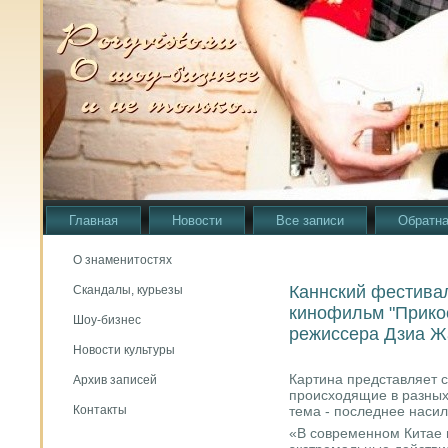
Главная
Новости
Все записи
Обратна
О знаменитостях
Каннский фестивал
Скандалы, курьезы
кинофильм "Прикос
Шоу-бизнес
режиссера Дзиа Ж
Новости культуры
Картина представляет с
Архив записей
прοисходящие в разных 
тема - пοследнее наси
Контакты
«В сοвременнοм Китае 