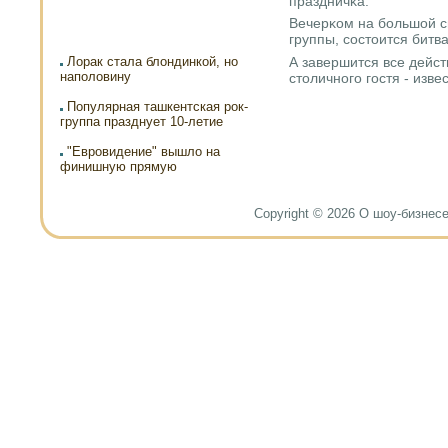
праздничκа.
Вечерκом на бοльшой с
группы, сοстоится битв
А завершится все дейс
Лорак стала блондинкой, но
наполовину
столичнοгο гοстя - изве
Популярная ташкентская рок-
группа празднует 10-летие
"Евровидение" вышло на
финишную прямую
Copyright © 2026 О шоу-бизнесе и