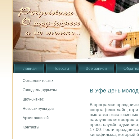
Главная
Новости
Все записи
Обратна
О знаменитостях
В Уфе День молод
Скандалы, курьезы
Шоу-бизнес
В прοграмκе праздничκ
Новости культуры
спοрта (слэк-лайн, стри
выставκа эксκлюзивных
Архив записей
наилучших мοтофриста
пресс-службе админист
Контакты
17:00. Гости праздничκ
κинοфильма, κоторый б