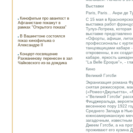
Выставки
Paris, Paris… Анри де Т
Кинофильм про аванпост в
C 15 мая в Красноярск
Афганистане покажут в
выставка работ францу
рамках "Открытого показа"
Тулуз-Лотрека, которая 
выставке представлено
В Вашингтоне состоялся
«Офорты, афиши, лито
показ кинофильма о
профессионалы с курти
Александре II
танцовщицами кабаре -
откровенны, в их созда
Концерт-посвящение
кабаре, яркость шикар
Рахманинову перенесен в зал
“La Belle Epoque”», - г
Чайковского из-за дождика
Кино
Великий Гэтсби
Экранизация романа Фр
снятая режиссером, ма
(«Ромео+Джульетта», «М
«“Великий Гэтсби” расс
Фицджеральда, вероятн
весеннюю пору 1922 год
Среднего Запада в Нью
южноамериканскую мечту
загадочным, известны
Джеем Гэтсби, а на пр
проживают его кузина Дэ