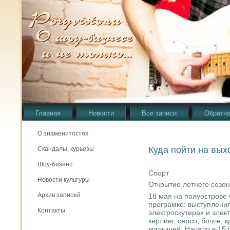
Главная
Новости
Все записи
Обратна
О знаменитостях
Куда пойти на вых
Скандалы, курьезы
Шоу-бизнес
Спорт
Новости культуры
Открытие летнего сезо
Архив записей
18 мая на полуострове 
програмке: выступлени
Контакты
электроскутерах и элек
керлинг, серсо, бочче, 
малышей. Начало в 15: