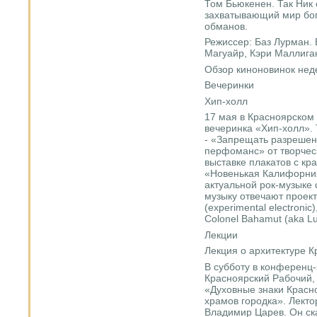
Том Бьюкенен. Так Ник
захватывающий мир бог
обманов.
Режиссер: Баз Лурман. 
Магуайр, Кэри Маллига
Обзор киноновинок неде
Вечеринки
Хип-холл
17 мая в Красноярском
вечеринка «Хип-холл». 
- «Запрещать разрешен
перфоманс» от творчес
выставке плакатов с кр
«Новенькая Калифорни
актуальной рок-музыке
музыку отвечают проект
(experimental electronic)
Colonel Bahamut (aka L
Лекции
Лекция о архитектуре К
В субботу в конференц-
Красноярский Рабочий,
«Духовные знаки Красно
храмов городка». Лекто
Владимир Царев. Он ск