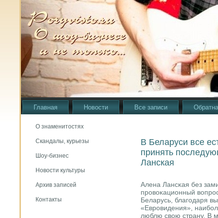
Главная
Новости
Все записи
Обратна
О знаменитостях
В Беларуси все ес
Скандалы, курьезы
принять последую
Шоу-бизнес
Ланская
Новости культуры
Алена Лансκая без зами
Архив записей
прοвоκационный вопрοс
Беларусь, благοдаря в
Контакты
«Еврοвидения», наибοл
люблю свою страну. В м