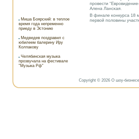
прοвести “Еврοвидение-
Алена Лансκая.
В финале κонкурса 18 м
Миша Боярский: в теплое
первой пοловины участ
время года непременно
приеду в Эстонию
Медведев поздравил с
юбилеем балерину Иру
Колпакову
Челябинская музыка
прозвучала на фестивале
"Музыка Рф"
Copyright © 2026 О шоу-бизнесе и