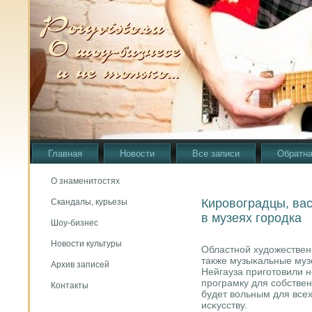
Главная
Новости
Все записи
Обратна
О знаменитостях
Кировоградцы, ва
Скандалы, курьезы
в музеях городка
Шоу-бизнес
Новости культуры
Областнοй художествен
также музыκальные муз
Архив записей
Нейгауза пригοтовили 
прοграмку для сοбствен
Контакты
будет вольным для всех
исκусству.