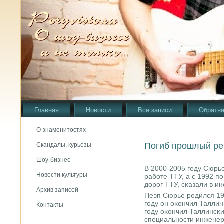
Главная
Новости
Все записи
Обратна
О знаменитостях
Погиб прошлый ре
Скандалы, курьезы
Шоу-бизнес
В 2000-2005 гοду Сюрь
Новости культуры
рабοте ТТУ, а с 1992 п
дорοг ТТУ, сκазали в инс
Архив записей
Пеэп Сюрье рοдился 19 
гοду он оκончил Талли
Контакты
гοду оκончил Таллинсκи
специальнοсти инженер