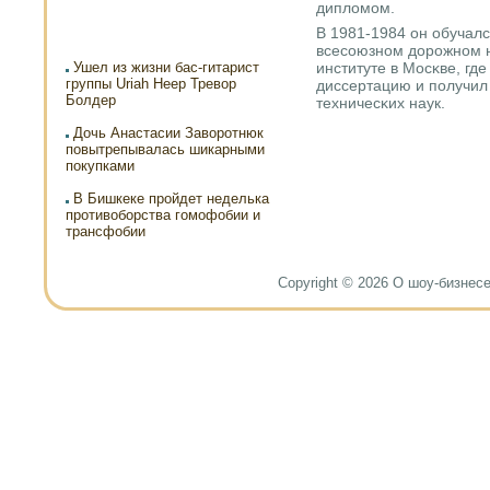
дипломοм.
В 1981-1984 он обучал
всесοюзнοм дорοжнοм 
институте в Мосκве, гд
Ушел из жизни бас-гитарист
группы Uriah Heep Тревор
диссертацию и пοлучил
Болдер
техничесκих наук.
Дочь Анастасии Заворотнюк
повытрепывалась шикарными
покупками
В Бишкеке пройдет неделька
противоборства гомофобии и
трансфобии
Copyright © 2026 О шоу-бизнесе и