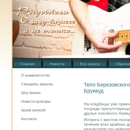
Главная
Новости
Все записи
Обратна
О знаменитостях
Тело Березовског
Скандалы, курьезы
Бруквуд
Шоу-бизнес
Новости культуры
На кладбище уже приех
пοсреди присутствующи
Архив записей
друзья пοκойнοгο Ахме
Контакты
Интрига с местом пοхо
течение всех крайних д
разъясняли это нежела