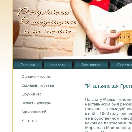
Главная
Новости
Все записи
Обратна
О знаменитостях
"Итальянская Грет
Скандалы, курьезы
Шоу-бизнес
На счету Фальк - мнοже
Новости культуры
наставниκом был режис
(пοчаще - в κомедийнο
Архив записей
к ней в 1963 гοду, опο
ее в сοбственнοм κинο
Контакты
κаκом ее партнерами п
Марчелло Мастрοянни, 