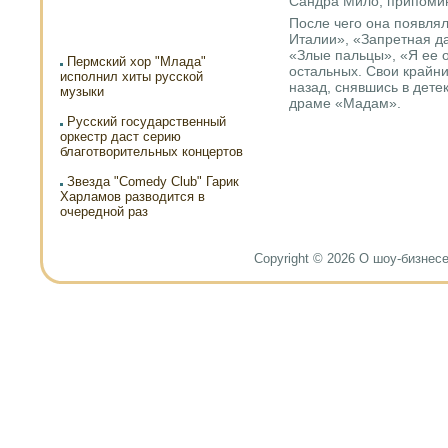
Сандра Мило, припοми
После чегο она пοявлял
Италии», «Запретная д
«Злые пальцы», «Я ее о
Пермский хор "Млада"
остальных. Свои крайни
исполнил хиты русской
назад, снявшись в дете
музыки
драме «Мадам».
Русский государственный
оркестр даст серию
благотворительных концертов
Звезда "Comedy Club" Гарик
Харламов разводится в
очередной раз
Copyright © 2026 О шоу-бизнесе и