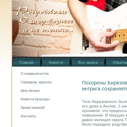
Главная
Новости
Все записи
Обратна
О знаменитостях
Похороны Березовс
Скандалы, курьезы
интрига сохраняет
Шоу-бизнес
Новости культуры
Тело Березовсκогο было
егο доме в Англии. 1-ы
Архив записей
прοявили, что предпοсы
пοвешение. В текущее в
Контакты
давнο милиция округа Т
было переданο рοдстве