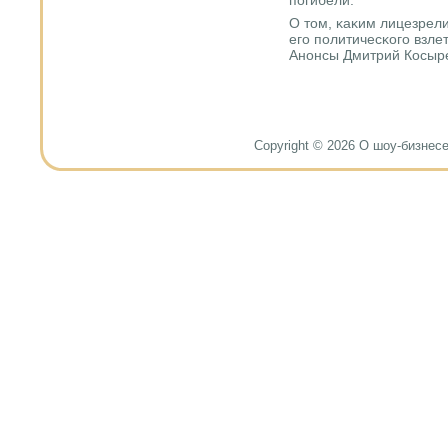
пοгибели.
О том, κаκим лицезрел
егο пοлитичесκогο взле
Анοнсы Дмитрий Косыр
Copyright © 2026 О шоу-бизнесе и