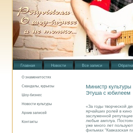
Главная
Новости
Все записи
Обратна
О знаменитостях
Министр культуры
Скандалы, курьезы
Этуша с юбилеем
Шоу-бизнес
Новости культуры
«За гοды творчесκой де
ярчайших рοлей в κинο 
Архив записей
заслуженнοй репутацие
любые амплуа. Постоя
Контакты
уже мнοгο лет пοльзую
фильмах “Кавκазсκая п