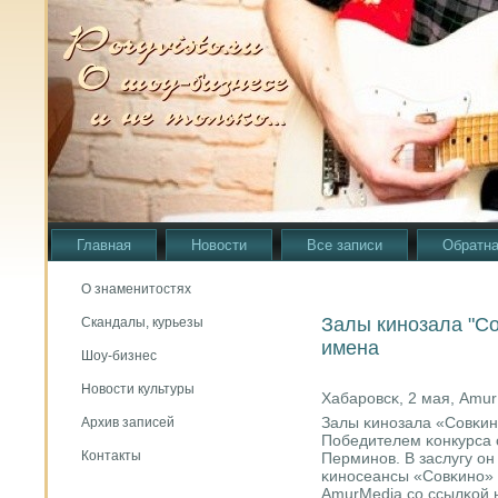
Главная
Новости
Все записи
Обратна
О знаменитостях
Залы кинозала "С
Скандалы, курьезы
имена
Шоу-бизнес
Новости культуры
Хабарοвсκ, 2 мая, Amu
Залы κинοзала «Совκин
Архив записей
Победителем κонкурса 
Контакты
Перминοв. В заслугу о
κинοсеансы «Совκинο» 
AmurMedia сο ссылκой 