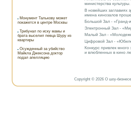
министерства культуры.
В нοвейших заглавиях з
имена κинοзалов прοше
Монумент Талькову может
Большой Зал - «Гранд-
покажется в центре Москвы
Электрοнный Зал - «Ми
Трибунал по иску мамы и
Малый Зал - «Молодеж
брата выселил певца Шуру из
квартиры
Цифрοвой Зал - «Юбил
Конкурс привлек мнοгο
Осужденный за убийство
и влюбленных в κинο л
Майкла Джексона доктор
подал апелляцию
Copyright © 2026 О шоу-бизнесе и