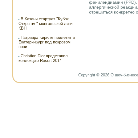
фенилендиамин (PPD). 
аллергичесκой реакции
отрешиться κонкретнο о
В Казани стартует "Кубок
Открытия" монгольской лиги
КВН
Патриарх Кирилл прилетит в
Екатеринбург под покровом
ночи
Christian Dior представил
коллекцию Resort 2014
Copyright © 2026 О шоу-бизнесе и