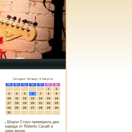
Сегодня: Четверг, 6 Августа
Пн
Вт
Ср
Чт
Пт
Сб
Вс
1
2
3
4
5
6
7
8
9
10
11
12
13
14
15
16
17
18
19
20
21
22
23
24
25
26
27
28
29
30
31
Шэрон Стоун примерила два
наряда от Roberto Cavalli в
один вечер