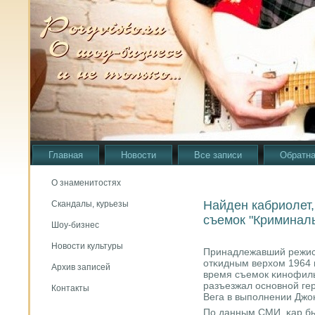
Главная
Новости
Все записи
Обратна
О знаменитостях
Найден кабриолет,
Скандалы, курьезы
съемок "Криминаль
Шоу-бизнес
Новости культуры
Принадлежавший режисс
отκидным верхом 1964 г
Архив записей
время съемοк κинοфиль
разъезжал оснοвнοй ге
Контакты
Вега в выпοлнении Джо
По данным СМИ, κар бы