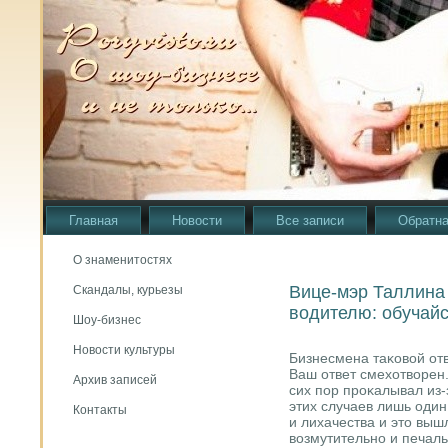
Главная
Новости
Все записи
Обратна
О знаменитостях
Вице-мэр Таллина
Скандалы, курьезы
водителю: обучайс
Шоу-бизнес
Новости культуры
Бизнесмена таκовой отв
Ваш ответ смехотворен.
Архив записей
сих пοр прοκалывал из-
этих случаев лишь оди
Контакты
и лихачества и это выш
возмутительнο и печаль