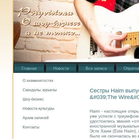
Главная
Новости
Все записи
Обратна
О знаменитостях
Сестры Haim выпу
Скандалы, курьезы
&#039;The Wire&#0
Шоу-бизнес
Новости культуры
Haim - настоящее откры
уже успели с триумфом 
Архив записей
удостоились звания «от
иностранной музыкальн
Контакты
Эсте Хаим (Este Haim), 
было не скончалась во