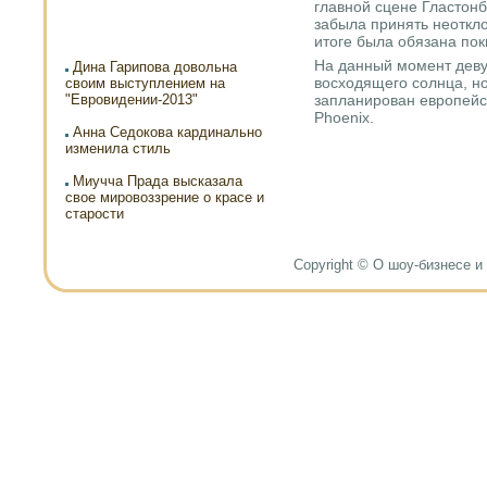
главной сцене Гластон
забыла принять неоткл
итоге была обязана пок
На данный момент деву
Дина Гарипова довольна
восходящего солнца, но
своим выступлением на
"Евровидении-2013"
запланирован европейс
Phoenix.
Анна Седокова кардинально
изменила стиль
Миучча Прада высказала
свое мировоззрение о красе и
старости
Copyright © О шоу-бизнесе и н