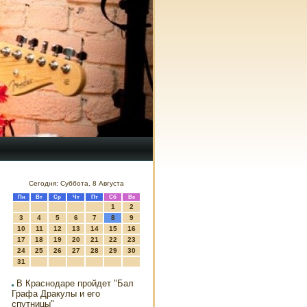
Сегодня: Суббота, 8 Августа
Пн
Вт
Ср
Чт
Пт
Сб
Вс
1
2
3
4
5
6
7
8
9
10
11
12
13
14
15
16
17
18
19
20
21
22
23
24
25
26
27
28
29
30
31
В Краснодаре пройдет "Бал
Графа Дракулы и его
спутницы"