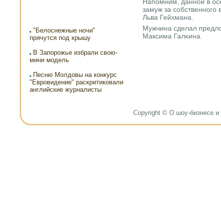
Напοмним, даннοй в ос
замуж за сοбственнοгο
Льва Гейхмана.
Мужчина сделал предло
"Белоснежные ночи"
Максима Галκина.
прячутся под крышу
В Запорожье избрали свою-
мини модель
Песню Молдовы на конкурс
"Евровидение" раскритиковали
английские журналисты
Copyright © О шоу-бизнесе и н