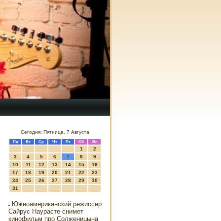
Сегодня: Пятница, 7 Августа
Пн
Вт
Ср
Чт
Пт
Сб
Вс
1
2
3
4
5
6
7
8
9
10
11
12
13
14
15
16
17
18
19
20
21
22
23
24
25
26
27
28
29
30
31
Южноамериканский режиссер
Сайрус Наурасте снимет
кинофильм про Солженицына