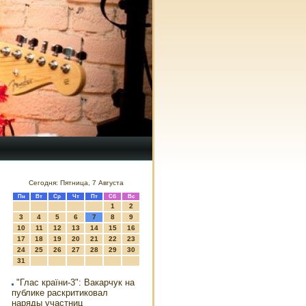
Сегодня: Пятница, 7 Августа
Пн
Вт
Ср
Чт
Пт
Сб
Вс
1
2
3
4
5
6
7
8
9
10
11
12
13
14
15
16
17
18
19
20
21
22
23
24
25
26
27
28
29
30
31
"Глас країни-3": Вакарчук на
публике раскритиковал
наряды участниц