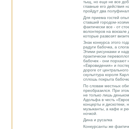
тыщ, но еще не все доб
главные его действия на
пройдут два полуфинал
Для приема гостей опы
ставший городом-хозяи
фактически все - от ст
волонтеров на вокзале 
которые развозят визит
Знак конкурса этого го
радуги бабочка, а слог
Этими рисунками и над
практически перевоплот
бабочек - они порхают
«Евровидения» и посте
дороге от центрального
скульптура короля Кар
сплошь покрыта бабочк
По словам местных оби
преобразился. При этом
не только лишь деньком
Адольфа в честь «Евро
концерты и дискотеки, 
музыканты, а кафе и ре
ночкой.
Дина и русалка
Конкурсанты же фактиче