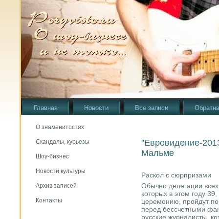
Главная
Новости
Все записи
Обратна
О знаменитостях
"Евровидение-2013
Скандалы, курьезы
Мальме
Шоу-бизнес
Новости культуры
Раскол с сюрпризами
Обычно делегации всех
Архив записей
которых в этом году 39
Контакты
церемонию, пройдут по
перед бессчетными фан
русские журналисты, к