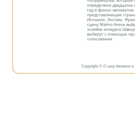
полуфиналов, которые с
определена двадцатка ф
год в финал автоматом 
представляющие страны
Испанию, Англию, Фран
сцену Malmo Arena вый
хозяйки конкурса Швец
выберут с помощью про
голосования.
Copyright © О шоу-бизнесе и н