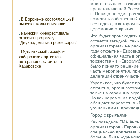
много, ожидают возник
представляющей Росси
if. Певица не один раз 
поменять собственный 
В Воронеже состоялся 1-ый
все гадают, в котором 
выпуск школы анимации
церемонии открытия.
Каннский кинофестиваль
Что будет происходить 
огласил програмку
остается загадкой, так 
"Двухнедельника режиссеров"
организаторами не раск
году открытие «Евровид
Музыкальный бенефис
официальная часть в оп
хабаровских артистов-
торжества - в «Евроклу
ветеранов состоится в
было принято решение 
Хабаровске
часть мероприятия, при
делегаций стран-участн
Узреть все, что будет 
открытия, организаторы
также на огромных экр
Но как церемония подой
обещают перевезти в «
угощениями и прохлад
Город с крыльями
Как поведала РИА Анон
организаторов «Еврови
специально прилетевши
больше. Лишь журналис