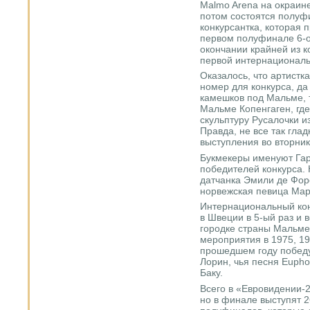
Malmo Arena на окраине
потом состоятся полуф
конкурсантка, которая 
первом полуфинале 6-о
окончании крайней из к
первой интернациональ
Оказалось, что артистк
номер для конкурса, д
камешков под Мальме, 
Мальме Копенгаген, где
скульптуру Русалочки и
Правда, не все так гла
выступления во вторни
Букмекеры именуют Гар
победителей конкурса. 
датчанка Эмили де Форе
норвежская певица Мар
Интернациональный кон
в Швеции в 5-ый раз и в
городке страны Мальме
мероприятия в 1975, 19
прошедшем году победу
Лорин, чья песня Eupho
Баку.
Всего в «Евровидении-2
но в финале выступят 